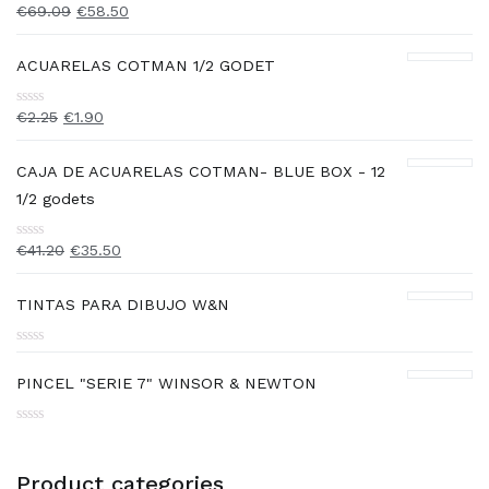
€
69.09
€
58.50
Rated
0
out
of
ACUARELAS COTMAN 1/2 GODET
5
€
2.25
€
1.90
Rated
0
out
of
CAJA DE ACUARELAS COTMAN- BLUE BOX - 12
5
1/2 godets
€
41.20
€
35.50
Rated
0
out
of
TINTAS PARA DIBUJO W&N
5
Rated
0
PINCEL "SERIE 7" WINSOR & NEWTON
out
of
5
Rated
0
out
Product categories
of