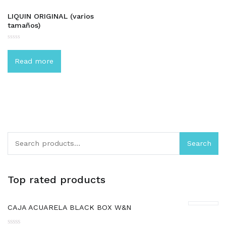
LIQUIN ORIGINAL (varios
tamaños)
Rated
0
out
Read more
of
5
Search
Top rated products
CAJA ACUARELA BLACK BOX W&N