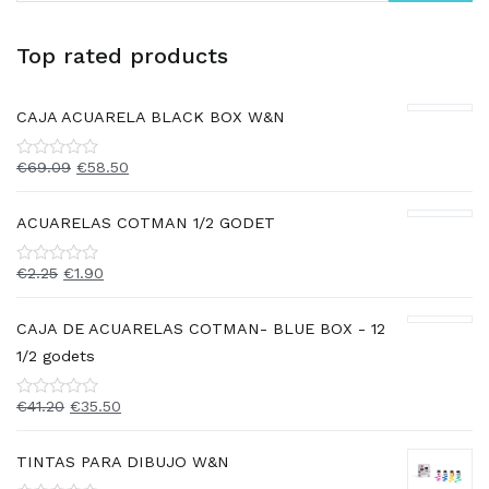
Top rated products
CAJA ACUARELA BLACK BOX W&N
€
69.09
€
58.50
Rated
0
out
of
ACUARELAS COTMAN 1/2 GODET
5
€
2.25
€
1.90
Rated
0
out
of
CAJA DE ACUARELAS COTMAN- BLUE BOX - 12
5
1/2 godets
€
41.20
€
35.50
Rated
0
out
of
TINTAS PARA DIBUJO W&N
5