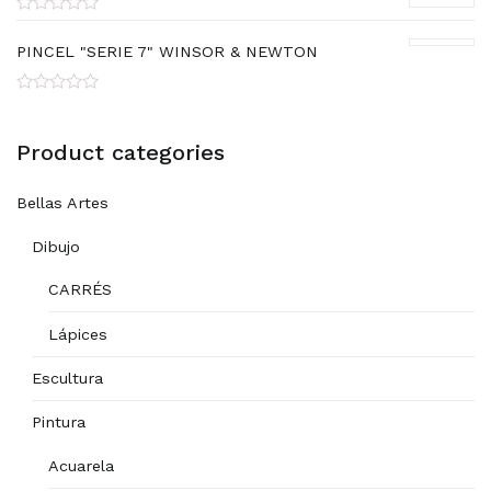
Rated
0
PINCEL "SERIE 7" WINSOR & NEWTON
out
of
5
Rated
0
out
Product categories
of
5
Bellas Artes
Dibujo
CARRÉS
Lápices
Escultura
Pintura
Acuarela