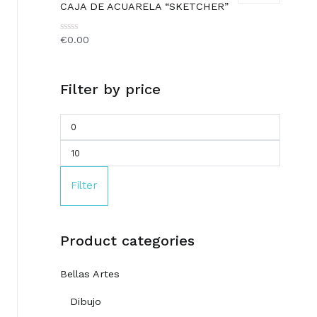
of
CAJA DE ACUARELA “SKETCHER”
5
€
0.00
Rated
0
out
of
5
Filter by price
Filter
Product categories
Bellas Artes
Dibujo