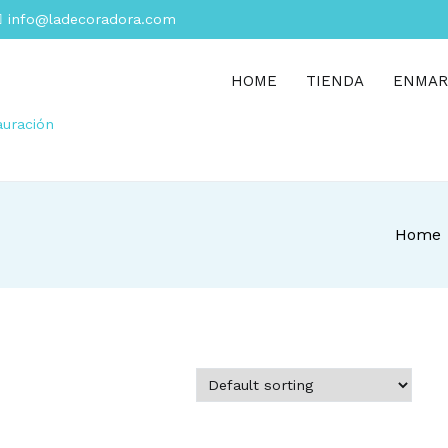
info@ladecoradora.com
HOME
TIENDA
ENMAR
auración
Home