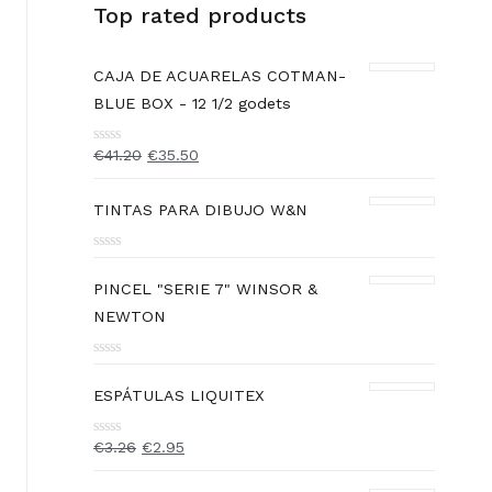
Top rated products
CAJA DE ACUARELAS COTMAN-
BLUE BOX - 12 1/2 godets
€
41.20
€
35.50
Rated
0
out
of
TINTAS PARA DIBUJO W&N
5
Rated
0
PINCEL "SERIE 7" WINSOR &
out
of
NEWTON
5
Rated
0
ESPÁTULAS LIQUITEX
out
of
5
€
3.26
€
2.95
Rated
0
out